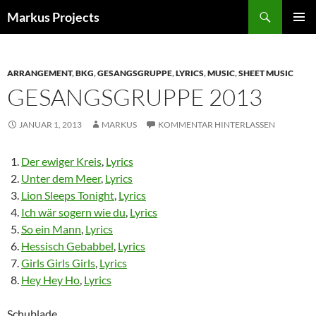
Zum
Suchen
Markus Projects
Inhalt
PRIMÄR
springen
MENÜ
ARRANGEMENT
,
BKG
,
GESANGSGRUPPE
,
LYRICS
,
MUSIC
,
SHEET MUSIC
GESANGSGRUPPE 2013
JANUAR 1, 2013
MARKUS
KOMMENTAR HINTERLASSEN
Der ewiger Kreis
,
Lyrics
Unter dem Meer
,
Lyrics
Lion Sleeps Tonight
,
Lyrics
Ich wär sogern wie du
,
Lyrics
So ein Mann
,
Lyrics
Hessisch Gebabbel
,
Lyrics
Girls Girls Girls
,
Lyrics
Hey Hey Ho
,
Lyrics
Schublade