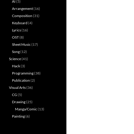
AI
(5)
Arrangement
(16)
Composition
(31)
Keyboard
(4)
Lyrics
(16)
OST
(8)
Sheet Music
(17)
Song
(12)
Science
(41)
Hack
(3)
Programming
(38)
Publication
(2)
Visual Arts
(36)
CG
(5)
Drawing
(25)
Manga/Comic
(13)
Painting
(6)