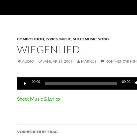
COMPOSITION
,
LYRICS
,
MUSIC
,
SHEET MUSIC
,
SONG
WIEGENLIED
AUDIO
JANUAR 19, 2009
MARKUS
KOMMENTAR HIN
Audio-
00:00
00:00
Player
Sheet Music & Lyrics
Beitragsnavigation
VORHERIGER BEITRAG