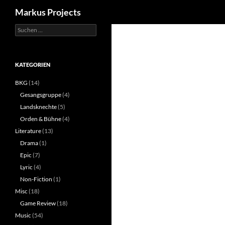
Suchen
Markus Projects
Suchen
Zum
nach:
Inhalt
springen
KATEGORIEN
BKG
(14)
Gesangsgruppe
(4)
Landsknechte
(5)
Orden & Bühne
(4)
Literature
(13)
Drama
(1)
Epic
(7)
Lyric
(4)
Non-Fiction
(1)
Misc
(18)
Game Review
(18)
Music
(54)