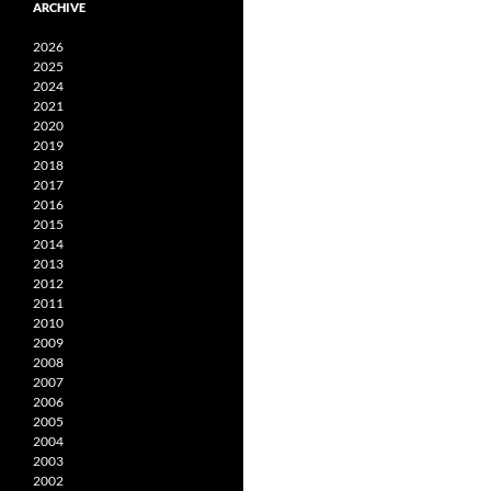
ARCHIVE
2026
2025
2024
2021
2020
2019
2018
2017
2016
2015
2014
2013
2012
2011
2010
2009
2008
2007
2006
2005
2004
2003
2002