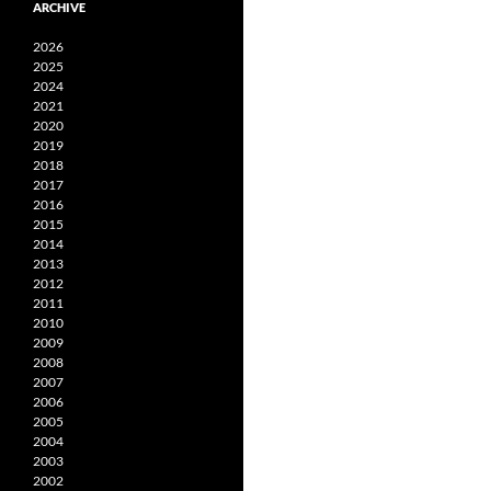
ARCHIVE
2026
2025
2024
2021
2020
2019
2018
2017
2016
2015
2014
2013
2012
2011
2010
2009
2008
2007
2006
2005
2004
2003
2002