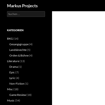
Suchen
Markus Projects
Suchen
Zum
nach:
Inhalt
springen
KATEGORIEN
BKG
(14)
Gesangsgruppe
(4)
Landsknechte
(5)
Orden & Bühne
(4)
Literature
(13)
Drama
(1)
Epic
(7)
Lyric
(4)
Non-Fiction
(1)
Misc
(18)
Game Review
(18)
Music
(54)