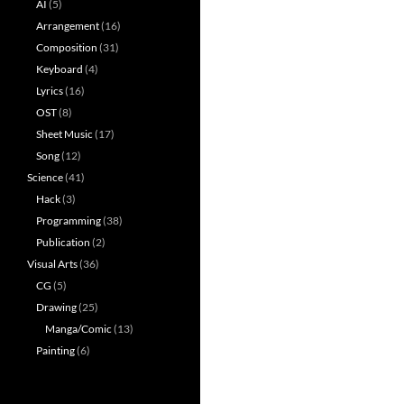
AI
(5)
Arrangement
(16)
Composition
(31)
Keyboard
(4)
Lyrics
(16)
OST
(8)
Sheet Music
(17)
Song
(12)
Science
(41)
Hack
(3)
Programming
(38)
Publication
(2)
Visual Arts
(36)
CG
(5)
Drawing
(25)
Manga/Comic
(13)
Painting
(6)