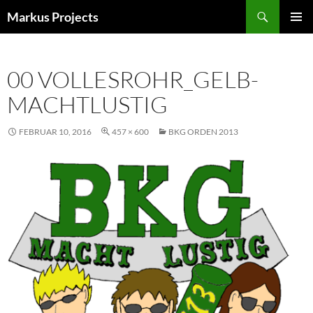
Zum
Suchen
Markus Projects
Inhalt
PRIMÄR
springen
MENÜ
00 VOLLESROHR_GELB-
MACHTLUSTIG
FEBRUAR 10, 2016
457 × 600
BKG ORDEN 2013