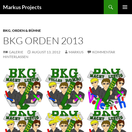
Zum
Suchen
Markus Projects
Inhalt
PRIMÄR
springen
MENÜ
BKG
,
ORDEN & BÜHNE
BKG ORDEN 2013
GALERIE
AUGUST 13, 2012
MARKUS
KOMMENTAR
HINTERLASSEN