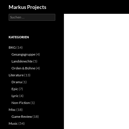
Suchen
Markus Projects
Suchen
Zum
nach:
Inhalt
springen
KATEGORIEN
BKG
(14)
Gesangsgruppe
(4)
Landsknechte
(5)
Orden & Bühne
(4)
Literature
(13)
Drama
(1)
Epic
(7)
Lyric
(4)
Non-Fiction
(1)
Misc
(18)
Game Review
(18)
Music
(54)