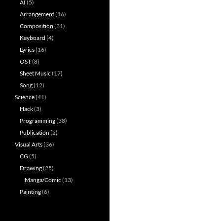
AI
(5)
Arrangement
(16)
Composition
(31)
Keyboard
(4)
Lyrics
(16)
OST
(8)
Sheet Music
(17)
Song
(12)
Science
(41)
Hack
(3)
Programming
(38)
Publication
(2)
Visual Arts
(36)
CG
(5)
Drawing
(25)
Manga/Comic
(13)
Painting
(6)