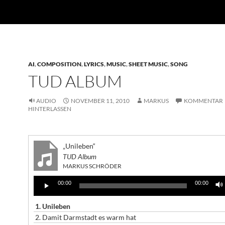
AI
,
COMPOSITION
,
LYRICS
,
MUSIC
,
SHEET MUSIC
,
SONG
TUD ALBUM
AUDIO
NOVEMBER 11, 2010
MARKUS
KOMMENTAR
HINTERLASSEN
„Unileben“
TUD Album
MARKUS SCHRÖDER
Audio-
00:00
00:00
Player
1.
Unileben
2.
Damit Darmstadt es warm hat