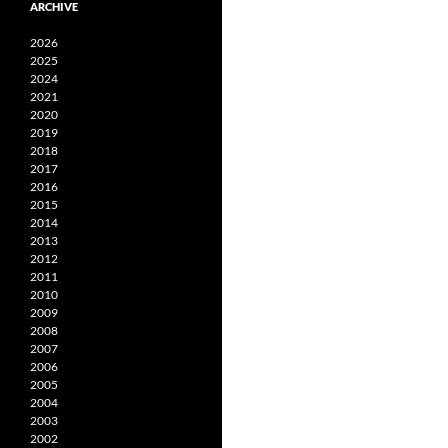
ARCHIVE
2026
2025
2024
2021
2020
2019
2018
2017
2016
2015
2014
2013
2012
2011
2010
2009
2008
2007
2006
2005
2004
2003
2002