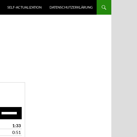
SELF-ACTUALIZATION
DATENSCHUTZERKLÄRUNG
Pfeiltasten
Hoch/Runter
benutzen,
1:33
um
0:51
die