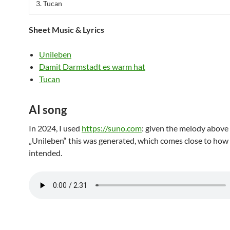
3.
Tucan
Sheet Music & Lyrics
Unileben
Damit Darmstadt es warm hat
Tucan
AI song
In 2024, I used
https://suno.com
: given the melody above 
„Unileben“ this was generated, which comes close to how 
intended.