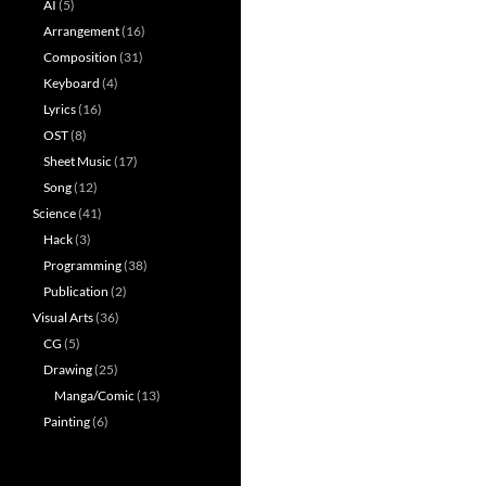
AI
(5)
Arrangement
(16)
Composition
(31)
Keyboard
(4)
Lyrics
(16)
OST
(8)
Sheet Music
(17)
Song
(12)
Science
(41)
Hack
(3)
Programming
(38)
Publication
(2)
Visual Arts
(36)
CG
(5)
Drawing
(25)
Manga/Comic
(13)
Painting
(6)