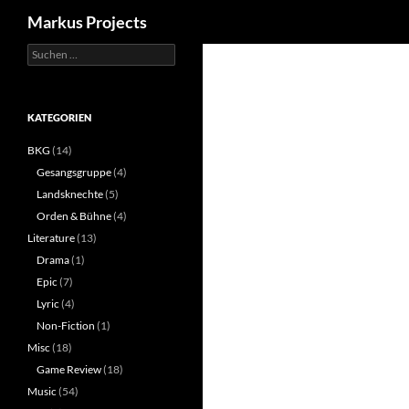
Suchen
Markus Projects
Suchen
Zum
nach:
Inhalt
springen
KATEGORIEN
BKG
(14)
Gesangsgruppe
(4)
Landsknechte
(5)
Orden & Bühne
(4)
Literature
(13)
Drama
(1)
Epic
(7)
Lyric
(4)
Non-Fiction
(1)
Misc
(18)
Game Review
(18)
Music
(54)