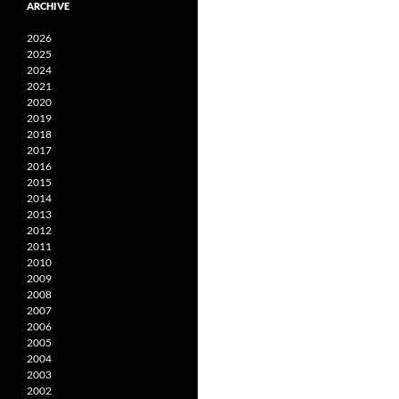
ARCHIVE
2026
2025
2024
2021
2020
2019
2018
2017
2016
2015
2014
2013
2012
2011
2010
2009
2008
2007
2006
2005
2004
2003
2002