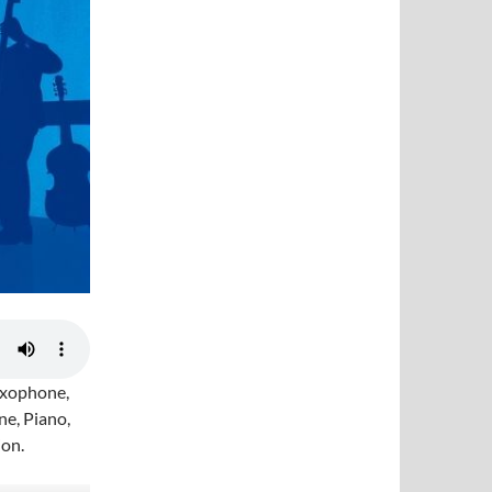
axophone,
e, Piano,
ion.