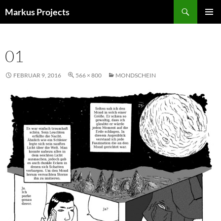
Zum
Suchen
Markus Projects
Inhalt
PRIMÄR
springen
MENÜ
01
FEBRUAR 9, 2016
566 × 800
MONDSCHEIN