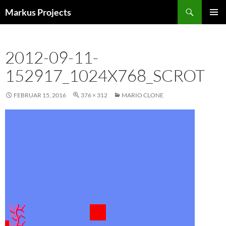
Zum
Suchen
Markus Projects
Inhalt
PRIMÄR
springen
MENÜ
2012-09-11-
152917_1024X768_SCROT
FEBRUAR 15, 2016
376 × 312
MARIO CLONE