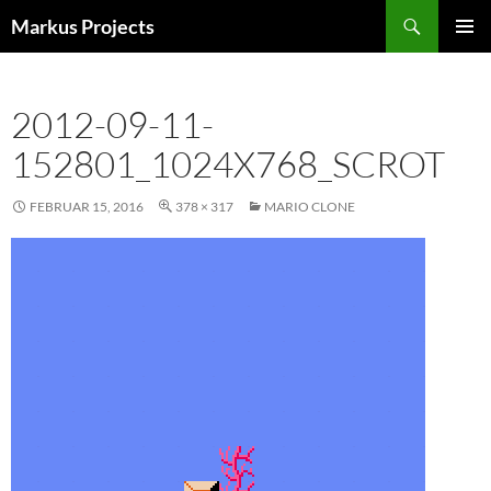
Zum
Suchen
Markus Projects
Inhalt
PRIMÄR
springen
MENÜ
2012-09-11-
152801_1024X768_SCROT
FEBRUAR 15, 2016
378 × 317
MARIO CLONE