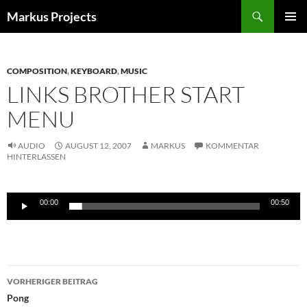
Zum
Suchen
Markus Projects
Inhalt
PRIMÄR
springen
MENÜ
COMPOSITION
,
KEYBOARD
,
MUSIC
LINKS BROTHER START
MENU
AUDIO
AUGUST 12, 2007
MARKUS
KOMMENTAR
HINTERLASSEN
Audio-
00:00
00:50
Player
Beitragsnavigation
VORHERIGER BEITRAG
Pong