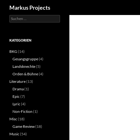
Suchen
Markus Projects
Suchen
Zum
nach:
Inhalt
springen
KATEGORIEN
BKG
(14)
Gesangsgruppe
(4)
Landsknechte
(5)
Orden & Bühne
(4)
Literature
(13)
Drama
(1)
Epic
(7)
Lyric
(4)
Non-Fiction
(1)
Misc
(18)
Game Review
(18)
Music
(54)