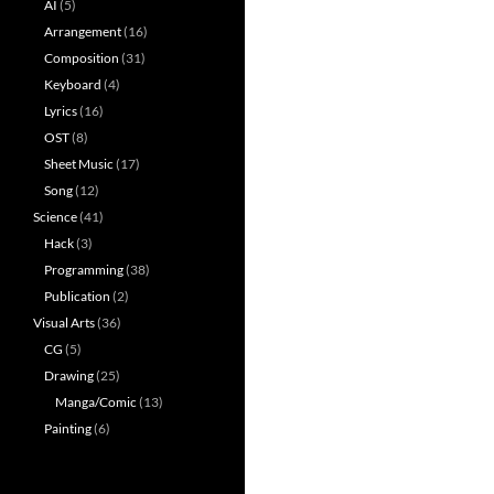
AI
(5)
Arrangement
(16)
Composition
(31)
Keyboard
(4)
Lyrics
(16)
OST
(8)
Sheet Music
(17)
Song
(12)
Science
(41)
Hack
(3)
Programming
(38)
Publication
(2)
Visual Arts
(36)
CG
(5)
Drawing
(25)
Manga/Comic
(13)
Painting
(6)