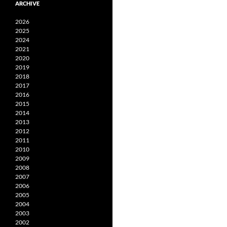
ARCHIVE
2026
2025
2024
2021
2020
2019
2018
2017
2016
2015
2014
2013
2012
2011
2010
2009
2008
2007
2006
2005
2004
2003
2002