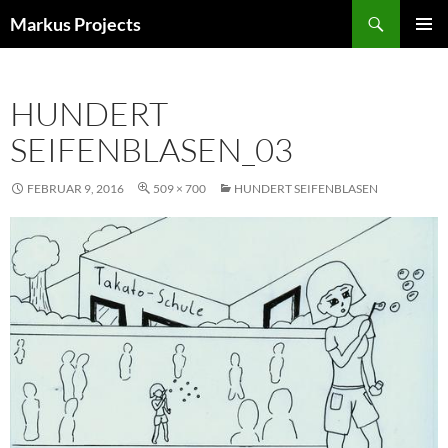
Zum
Suchen
Markus Projects
Inhalt
PRIMÄR
springen
MENÜ
HUNDERT
SEIFENBLASEN_03
FEBRUAR 9, 2016
509 × 700
HUNDERT SEIFENBLASEN