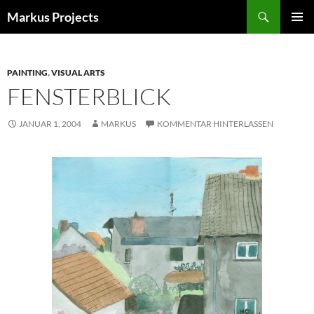
Zum
Suchen
Markus Projects
Inhalt
PRIMÄR
springen
MENÜ
PAINTING
,
VISUAL ARTS
FENSTERBLICK
JANUAR 1, 2004
MARKUS
KOMMENTAR HINTERLASSEN