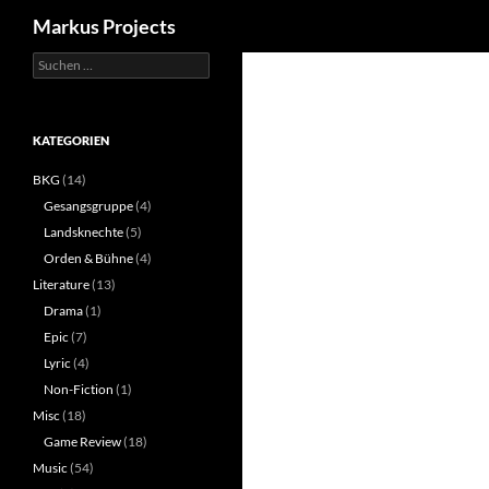
Suchen
Markus Projects
Suchen
Zum
nach:
Inhalt
springen
KATEGORIEN
BKG
(14)
Gesangsgruppe
(4)
Landsknechte
(5)
Orden & Bühne
(4)
Literature
(13)
Drama
(1)
Epic
(7)
Lyric
(4)
Non-Fiction
(1)
Misc
(18)
Game Review
(18)
Music
(54)