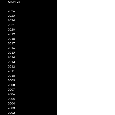
ARCHIVE
2026
2025
2024
2021
2020
2019
2018
2017
2016
2015
2014
2013
2012
2011
2010
2009
2008
2007
2006
2005
2004
2003
2002