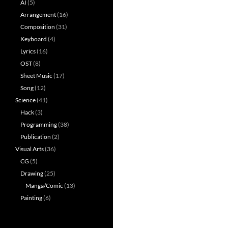
AI
(5)
Arrangement
(16)
Composition
(31)
Keyboard
(4)
Lyrics
(16)
OST
(8)
Sheet Music
(17)
Song
(12)
Science
(41)
Hack
(3)
Programming
(38)
Publication
(2)
Visual Arts
(36)
CG
(5)
Drawing
(25)
Manga/Comic
(13)
Painting
(6)