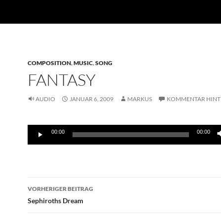
COMPOSITION
,
MUSIC
,
SONG
FANTASY
AUDIO
JANUAR 6, 2009
MARKUS
KOMMENTAR HINT
Audio-
00:00
00:00
Player
Beitragsnavigation
VORHERIGER BEITRAG
Sephiroths Dream