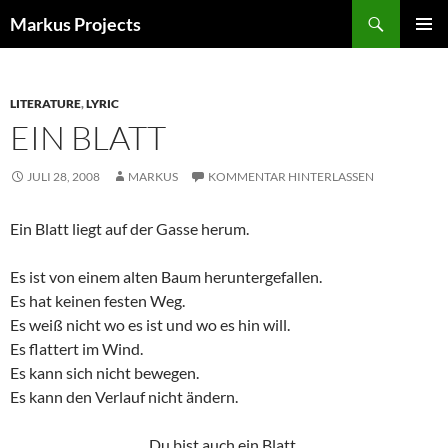
Zum
Suchen
Markus Projects
Inhalt
PRIMÄR
springen
MENÜ
LITERATURE
,
LYRIC
EIN BLATT
JULI 28, 2008
MARKUS
KOMMENTAR HINTERLASSEN
Ein Blatt liegt auf der Gasse herum.
Es ist von einem alten Baum heruntergefallen.
Es hat keinen festen Weg.
Es weiß nicht wo es ist und wo es hin will.
Es flattert im Wind.
Es kann sich nicht bewegen.
Es kann den Verlauf nicht ändern.
Du bist auch ein Blatt.