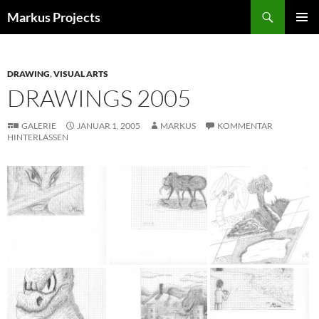
Zum
Suchen
Markus Projects
Inhalt
PRIMÄR
springen
MENÜ
DRAWING
,
VISUAL ARTS
DRAWINGS 2005
GALERIE
JANUAR 1, 2005
MARKUS
KOMMENTAR
HINTERLASSEN