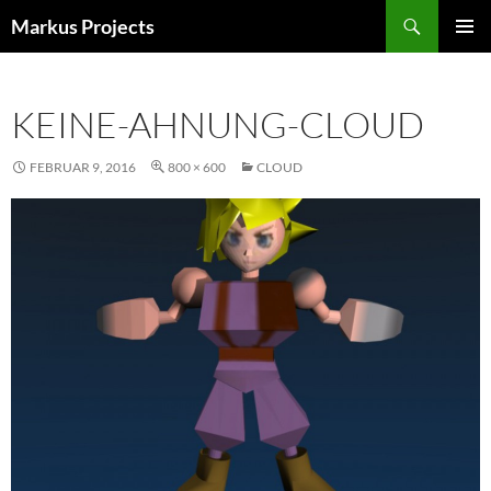
Zum
Suchen
Markus Projects
Inhalt
PRIMÄR
springen
MENÜ
KEINE-AHNUNG-CLOUD
FEBRUAR 9, 2016
800 × 600
CLOUD