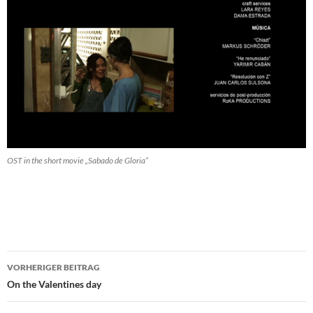
OST in the short movie „Sabado de Gloria“
Beitragsnavigation
VORHERIGER BEITRAG
On the Valentines day