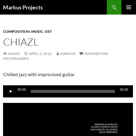
Zum
Suchen
Markus Projects
Inhalt
PRIMÄR
springen
MENÜ
COMPOSITION
,
MUSIC
,
OST
CHIAZL
AUDIO
APRIL 2, 2012
MARKUS
KOMMENTAR
HINTERLASSEN
Chilled jazz with improvised guitar
Audio-
00:00
00:00
Player