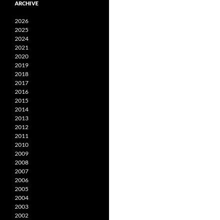
ARCHIVE
2026
2025
2024
2021
2020
2019
2018
2017
2016
2015
2014
2013
2012
2011
2010
2009
2008
2007
2006
2005
2004
2003
2002