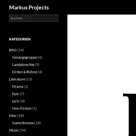
Suchen
Markus Projects
Suchen
Zum
nach:
Inhalt
springen
KATEGORIEN
BKG
(14)
Gesangsgruppe
(4)
Landsknechte
(5)
Orden & Bühne
(4)
Literature
(13)
Drama
(1)
Epic
(7)
Lyric
(4)
Non-Fiction
(1)
Misc
(18)
Game Review
(18)
Music
(54)