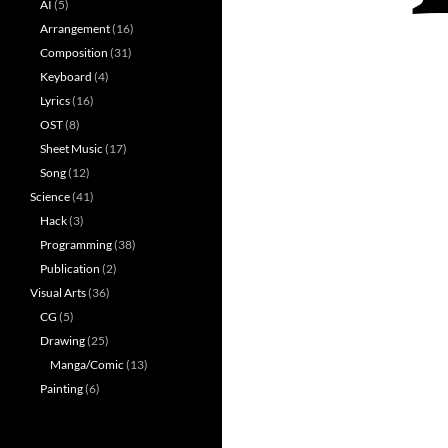
AI
(5)
Arrangement
(16)
Composition
(31)
Keyboard
(4)
Lyrics
(16)
OST
(8)
Sheet Music
(17)
Song
(12)
Science
(41)
Hack
(3)
Programming
(38)
Publication
(2)
Visual Arts
(36)
CG
(5)
Drawing
(25)
Manga/Comic
(13)
Painting
(6)