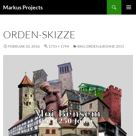
Zum
Suchen
Markus Projects
Inhalt
PRIMÄR
springen
MENÜ
ORDEN-SKIZZE
FEBRUAR 10, 2016
1755 × 1794
BKG ORDEN & BÜHNE 2015