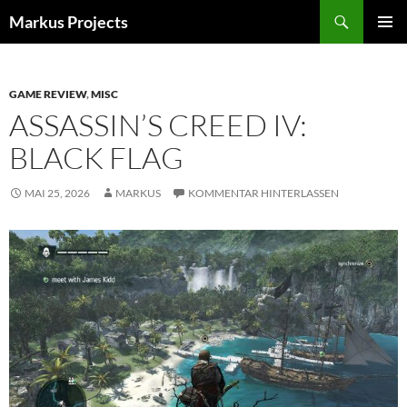
Zum
Suchen
Markus Projects
Inhalt
PRIMÄR
springen
MENÜ
GAME REVIEW
,
MISC
ASSASSIN’S CREED IV:
BLACK FLAG
MAI 25, 2026
MARKUS
KOMMENTAR HINTERLASSEN