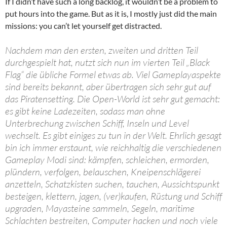
If I didn’t have such a long backlog, it wouldn’t be a problem to
put hours into the game. But as it is, I mostly just did the main
missions: you can’t let yourself get distracted.
Nachdem man den ersten, zweiten und dritten Teil
durchgespielt hat, nutzt sich nun im vierten Teil „Black
Flag“ die übliche Formel etwas ab. Viel Gameplayaspekte
sind bereits bekannt, aber übertragen sich sehr gut auf
das Piratensetting. Die Open-World ist sehr gut gemacht:
es gibt keine Ladezeiten, sodass man ohne
Unterbrechung zwischen Schiff, Inseln und Level
wechselt. Es gibt einiges zu tun in der Welt. Ehrlich gesagt
bin ich immer erstaunt, wie reichhaltig die verschiedenen
Gameplay Modi sind: kämpfen, schleichen, ermorden,
plündern, verfolgen, belauschen, Kneipenschlägerei
anzetteln, Schatzkisten suchen, tauchen, Aussichtspunkt
besteigen, klettern, jagen, (ver)kaufen, Rüstung und Schiff
upgraden, Mayasteine sammeln, Segeln, maritime
Schlachten bestreiten, Computer hacken und noch viele